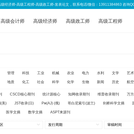
高级工程师-高级政工师-发表论文，联系电话/微信：13911384863 咨询QQ：333
高级会计师
高级经济师
高级政工师
高级工程师
称资讯
我要投稿
管理
科技
工业
机械
农业
电力
水利
文学
艺术
地质
化工
社会
科学
化学
生物
新闻
历史
航空
刊
CSCD核心期刊
统计源核心
知网收录期刊
维普收录期刊
万方
(美)
JST收录(日)
Pж(AJ) (俄)
哥白尼索引(波兰)
剑桥科学文摘
医学文摘
数学文摘
ASPT来源刊
区
发行周期
审稿时间