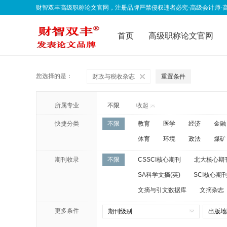
财智双丰高级职称论文官网，注册品牌严禁侵权违者必究-高级会计师-高级经济师-
qklwfb001@163.com 欢迎联系我们
首页
高级职称论文官网
联系我们
公告声明
职
您选择的是：
财政与税收杂志
重置条件
所属专业
不限
收起
快捷分类
不限
教育
医学
经济
金融
体育
环境
政法
煤矿
期刊收录
不限
CSSCI核心期刊
北大核心期
SA科学文摘(英)
SCI核心期刊
文摘与引文数据库
文摘杂志
更多条件
期刊级别
出版地