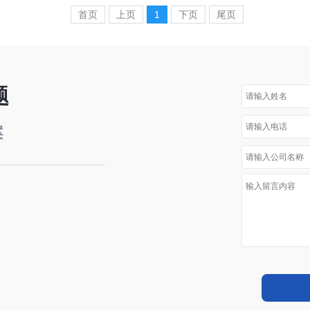
首页
上页
1
下页
尾页
题
案