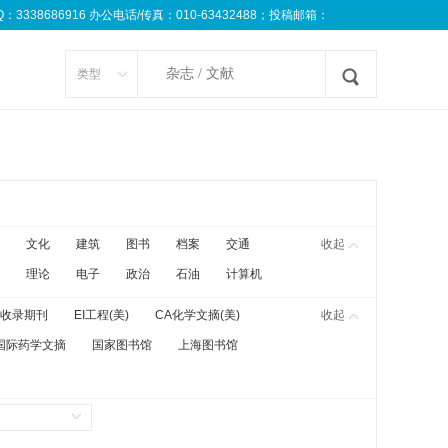
8686916 办公电话/传真：010-63432488；投稿邮箱：
类型
文化
建筑
图书
档案
交通
收起
理论
电子
政治
石油
计算机
收录期刊
EI工程(美)
CA化学文摘(美)
收起
国际药学文摘
国家图书馆
上海图书馆