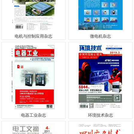
电机与控制应用杂志
微电机杂志
电器工业杂志
环境技术杂志