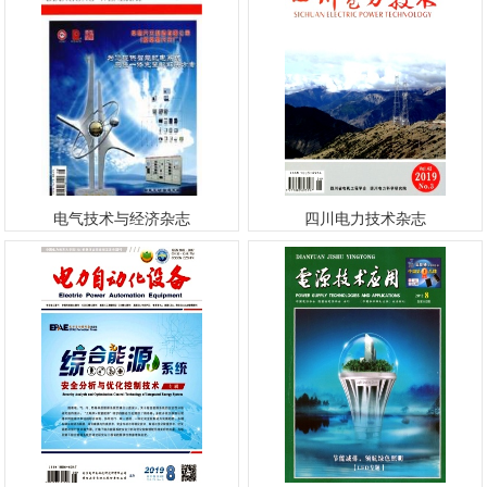
电气技术与经济杂志
四川电力技术杂志