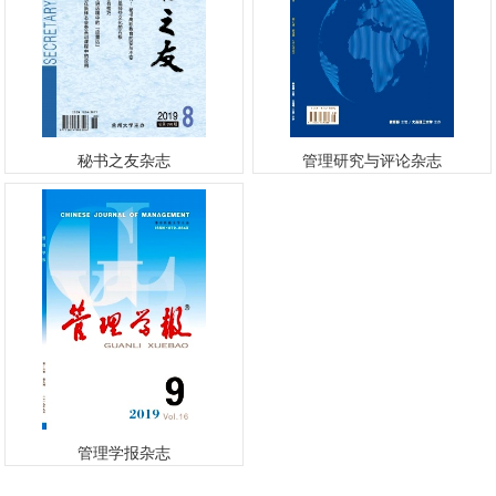
秘书之友杂志
管理研究与评论杂志
管理学报杂志