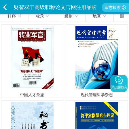
财智双丰高级职称论文官网注册品牌
杂志检索
排序
收录
级别
地区
<
独家经营严禁侵权违者必究
添加微信
中国人才杂志
现代管理科学杂志