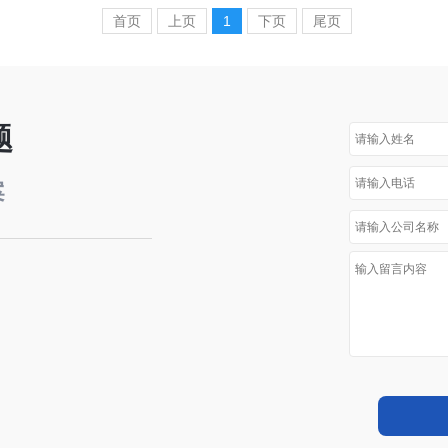
首页
上页
1
下页
尾页
题
案