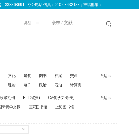
8686916 办公电话/传真：010-63432488；投稿邮箱：
类型
文化
建筑
图书
档案
交通
收起
理论
电子
政治
石油
计算机
收录期刊
EI工程(美)
CA化学文摘(美)
收起
国际药学文摘
国家图书馆
上海图书馆