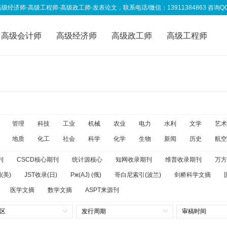
高级工程师-高级政工师-发表论文，联系电话/微信：13911384863 咨询QQ：333
高级会计师
高级经济师
高级政工师
高级工程师
称资讯
我要投稿
管理
科技
工业
机械
农业
电力
水利
文学
艺术
地质
化工
社会
科学
化学
生物
新闻
历史
航空
刊
CSCD核心期刊
统计源核心
知网收录期刊
维普收录期刊
万方
(美)
JST收录(日)
Pж(AJ) (俄)
哥白尼索引(波兰)
剑桥科学文摘
医学文摘
数学文摘
ASPT来源刊
区
发行周期
审稿时间