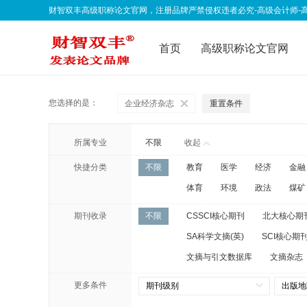
财智双丰高级职称论文官网，注册品牌严禁侵权违者必究-高级会计师-高级经济师-
qklwfb001@163.com 欢迎联系我们
首页
高级职称论文官网
联系我们
公告声明
职
您选择的是：
企业经济杂志
重置条件
所属专业
不限
收起
快捷分类
不限
教育
医学
经济
金融
体育
环境
政法
煤矿
期刊收录
不限
CSSCI核心期刊
北大核心期
SA科学文摘(英)
SCI核心期刊
文摘与引文数据库
文摘杂志
更多条件
期刊级别
出版地