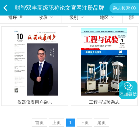
财智双丰高级职称论文官网注册品牌
杂志检索
排序
收录
级别
地区
<
独家经营严禁侵权违者必究
添加微信
仪器仪表用户杂志
工程与试验杂志
首页
上页
1
下页
尾页