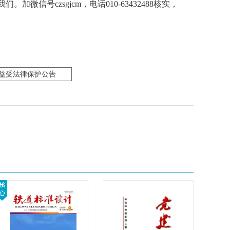
联系我们。
加微信号czsgjcm，电话010-63432488核实，
益受法律保护公告