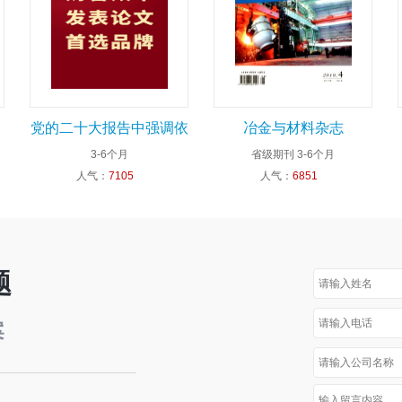
党的二十大报告中强调依
冶金与材料杂志
3-6个月
省级期刊
3-6个月
法保护知识产权
人气：
7105
人气：
6851
题
案