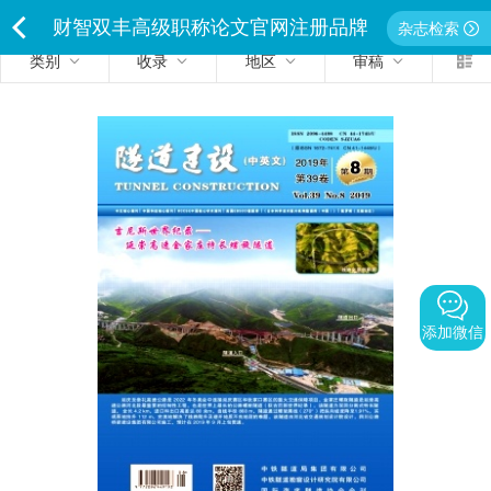
财智双丰高级职称论文官网注册品牌
杂志检索
类别
收录
地区
审稿
<
独家经营严禁侵权违者必究
添加微信