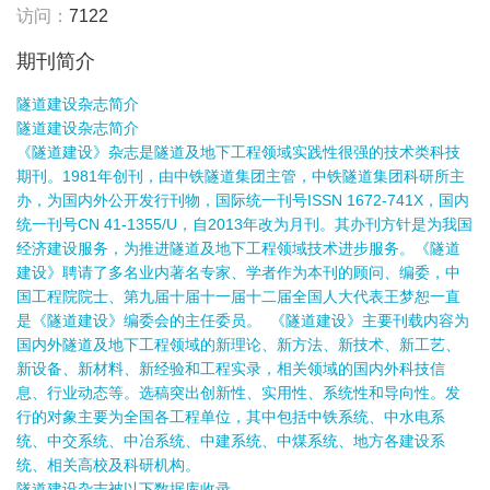
访问：
7122
期刊简介
隧道建设杂志简介
隧道建设杂志简介
《隧道建设》杂志是隧道及地下工程领域实践性很强的技术类科技
期刊。1981年创刊，由中铁隧道集团主管，中铁隧道集团科研所主
办，为国内外公开发行刊物，国际统一刊号ISSN 1672-741X，国内
统一刊号CN 41-1355/U，自2013年改为月刊。其办刊方针是为我国
经济建设服务，为推进隧道及地下工程领域技术进步服务。《隧道
建设》聘请了多名业内著名专家、学者作为本刊的顾问、编委，中
国工程院院士、第九届十届十一届十二届全国人大代表王梦恕一直
是《隧道建设》编委会的主任委员。 《隧道建设》主要刊载内容为
国内外隧道及地下工程领域的新理论、新方法、新技术、新工艺、
新设备、新材料、新经验和工程实录，相关领域的国内外科技信
息、行业动态等。选稿突出创新性、实用性、系统性和导向性。发
行的对象主要为全国各工程单位，其中包括中铁系统、中水电系
统、中交系统、中冶系统、中建系统、中煤系统、地方各建设系
统、相关高校及科研机构。
隧道建设杂志被以下数据库收录