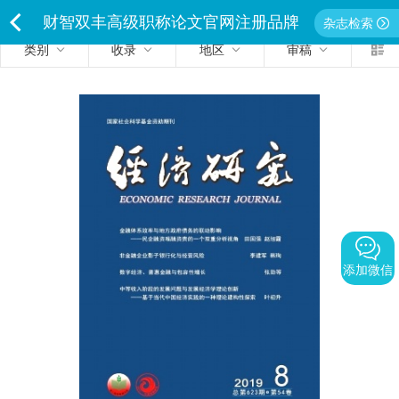
财智双丰高级职称论文官网注册品牌
杂志检索
类别
收录
地区
审稿
<
独家经营严禁侵权违者必究
添加微信