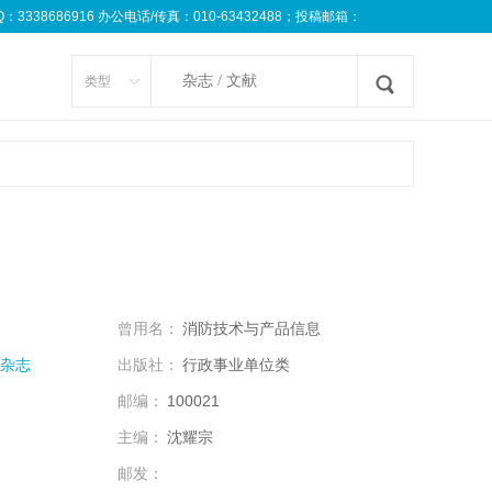
8686916 办公电话/传真：010-63432488；投稿邮箱：
类型
曾用名：
消防技术与产品信息
杂志
出版社：
行政事业单位类
邮编：
100021
主编：
沈耀宗
邮发：