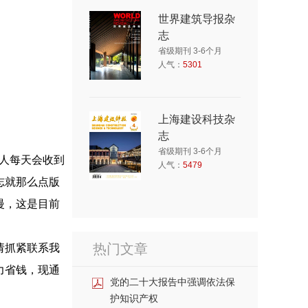
世界建筑导报杂
志
省级期刊 3-6个月
人气：
5301
上海建设科技杂
志
省级期刊 3-6个月
稿人每天会收到
人气：
5479
志就那么点版
慢，这是目前
热门文章
请抓紧联系我
力省钱，现通
党的二十大报告中强调依法保
护知识产权