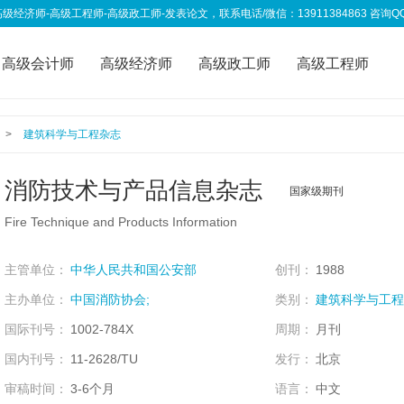
高级工程师-高级政工师-发表论文，联系电话/微信：13911384863 咨询QQ：333
高级会计师
高级经济师
高级政工师
高级工程师
称资讯
我要投稿
>
建筑科学与工程杂志
消防技术与产品信息杂志
国家级期刊
Fire Technique and Products Information
主管单位：
中华人民共和国公安部
创刊：
1988
主办单位：
中国消防协会;
类别：
建筑科学与工程
国际刊号：
1002-784X
周期：
月刊
国内刊号：
11-2628/TU
发行：
北京
审稿时间：
3-6个月
语言：
中文