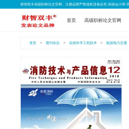
财智双丰高级职称论文官网，注册品牌严禁侵权违者必究-高级会计师-高级经济师-
qklwfb001@163.com 欢迎联系我们
首页
高级职称论文官网
联系我们
公告声明
职
首页
>
期刊杂志
>
自然科学工程技术
>
能源电力交通