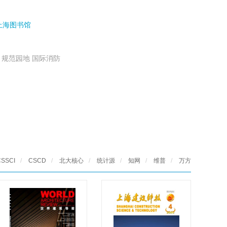
上海图书馆
 规范园地 国际消防
CSSCI
/
CSCD
/
北大核心
/
统计源
/
知网
/
维普
/
万方