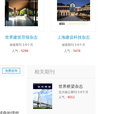
世界建筑导报杂志
上海建设科技杂志
省级期刊
3-6个月
省级期刊
3-6个月
人气：
5299
人气：
5478
免费咨询
相关期刊
世界桥梁杂志
北大核心期刊 3-6个月
人气：
6011
成商的理想。