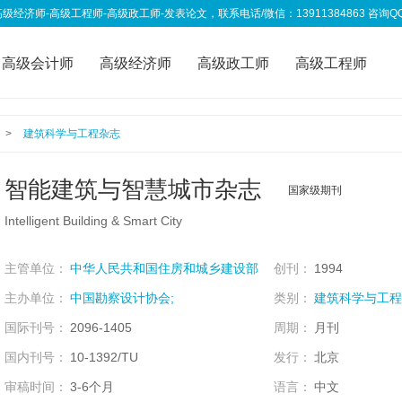
高级工程师-高级政工师-发表论文，联系电话/微信：13911384863 咨询QQ：333
高级会计师
高级经济师
高级政工师
高级工程师
称资讯
我要投稿
>
建筑科学与工程杂志
智能建筑与智慧城市杂志
国家级期刊
Intelligent Building & Smart City
主管单位：
中华人民共和国住房和城乡建设部
创刊：
1994
主办单位：
中国勘察设计协会;
类别：
建筑科学与工程
国际刊号：
2096-1405
周期：
月刊
国内刊号：
10-1392/TU
发行：
北京
审稿时间：
3-6个月
语言：
中文