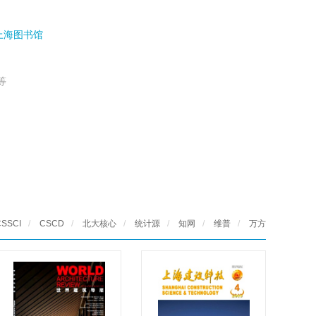
上海图书馆
等
CSSCI
/
CSCD
/
北大核心
/
统计源
/
知网
/
维普
/
万方