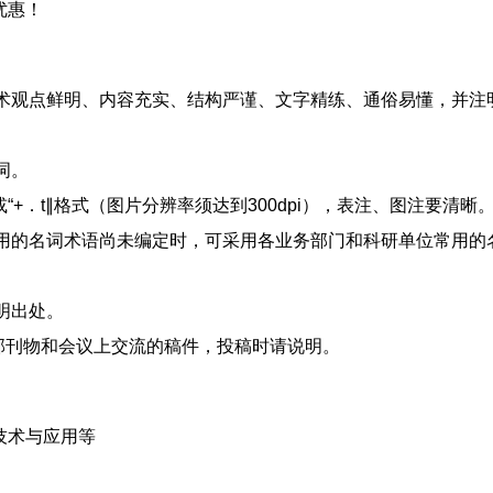
优惠！
技术观点鲜明、内容充实、结构严谨、文字精练、通俗易懂，并注
词。
g”或“+．t∥格式（图片分辨率须达到300dpi），表注、图注要清晰
采用的名词术语尚未编定时，可采用各业务部门和科研单位常用的
明出处。
部刊物和会议上交流的稿件，投稿时请说明。
 技术与应用等