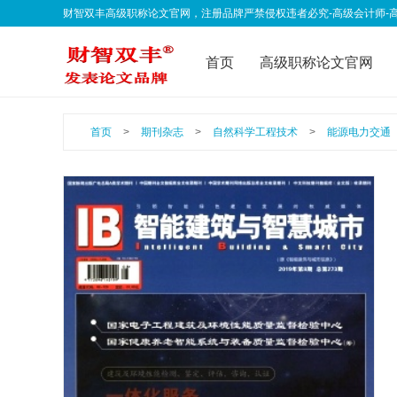
财智双丰高级职称论文官网，注册品牌严禁侵权违者必究-高级会计师-高级经济师-
qklwfb001@163.com 欢迎联系我们
首页
高级职称论文官网
联系我们
公告声明
职
首页
>
期刊杂志
>
自然科学工程技术
>
能源电力交通