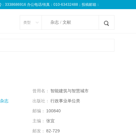
8686916 办公电话/传真：010-63432488；投稿邮箱：
类型
曾用名：
智能建筑与智慧城市
杂志
出版社：
行政事业单位类
邮编：
100840
主编：
张宜
邮发：
82-729