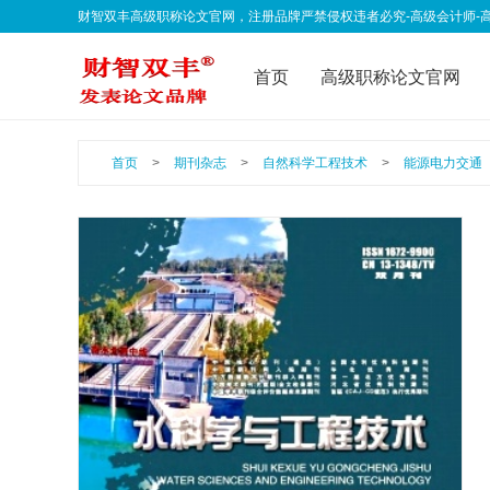
财智双丰高级职称论文官网，注册品牌严禁侵权违者必究-高级会计师-高级经济师-
qklwfb001@163.com 欢迎联系我们
首页
高级职称论文官网
联系我们
公告声明
职
首页
>
期刊杂志
>
自然科学工程技术
>
能源电力交通