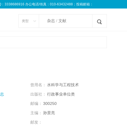
8686916 办公电话/传真：010-63432488；投稿邮箱：
类型
曾用名：
水科学与工程技术
志
出版社：
行政事业单位类
邮编：
300250
主编：
孙景亮
邮发：