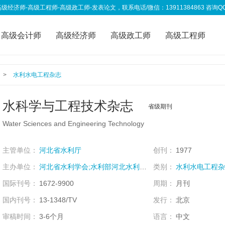
高级工程师-高级政工师-发表论文，联系电话/微信：13911384863 咨询QQ：333
高级会计师
高级经济师
高级政工师
高级工程师
称资讯
我要投稿
>
水利水电工程杂志
水科学与工程技术杂志
省级期刊
Water Sciences and Engineering Technology
主管单位：
河北省水利厅
创刊：
1977
主办单位：
河北省水利学会;水利部河北水利水电设计院;
类别：
水利水电工程杂
国际刊号：
1672-9900
周期：
月刊
国内刊号：
13-1348/TV
发行：
北京
审稿时间：
3-6个月
语言：
中文