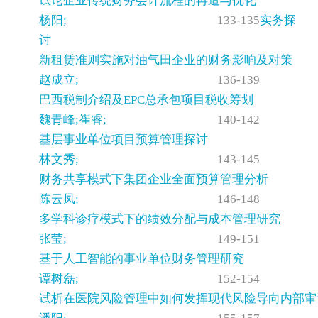
试论企业传统财务会计流程的再造与优化
杨阳;
133-135
实务探
讨
新租赁准则实施对油气田企业的财务影响及对策
赵成立;
136-139
巴西税制介绍及EPC总承包项目税收筹划
魏青峰;崔睿;
140-142
基层事业单位项目预算管理探讨
林文秀;
143-145
财务共享模式下集团企业全面预算管理分析
陈云凤;
146-148
多学科诊疗模式下的绩效分配与成本管理研究
张莹;
149-151
基于人工智能的事业单位财务管理研究
谭树磊;
152-154
试析在医院风险管理中如何发挥现代风险导向内部审