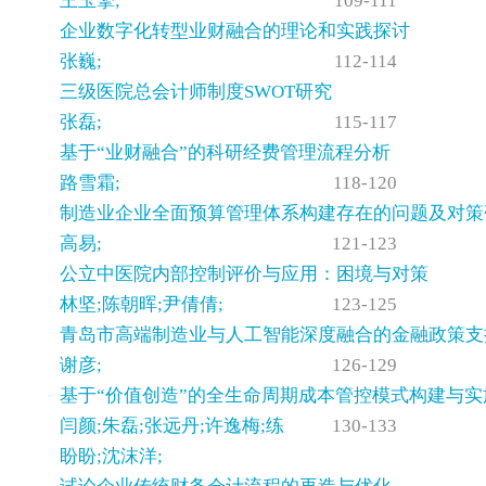
王玉擎;
109-111
企业数字化转型业财融合的理论和实践探讨
张巍;
112-114
三级医院总会计师制度SWOT研究
张磊;
115-117
基于“业财融合”的科研经费管理流程分析
路雪霜;
118-120
制造业企业全面预算管理体系构建存在的问题及对策
高易;
121-123
公立中医院内部控制评价与应用：困境与对策
林坚;陈朝晖;尹倩倩;
123-125
青岛市高端制造业与人工智能深度融合的金融政策支
谢彦;
126-129
基于“价值创造”的全生命周期成本管控模式构建与实
闫颜;朱磊;张远丹;许逸梅;练
130-133
盼盼;沈沫洋;