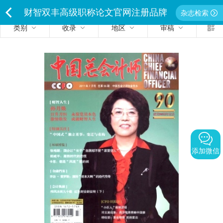
财智双丰高级职称论文官网注册品牌
杂志检索
类别
收录
地区
审稿
<
独家经营严禁侵权违者必究
添加微信