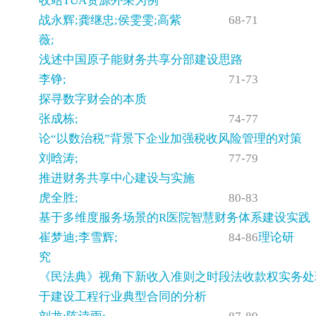
收站TUA资源外采为例
战永辉;龚继忠;侯雯雯;高紫
68-71
薇;
浅述中国原子能财务共享分部建设思路
李铮;
71-73
探寻数字财会的本质
张成栋;
74-77
论“以数治税”背景下企业加强税收风险管理的对策
刘晗涛;
77-79
推进财务共享中心建设与实施
虎全胜;
80-83
基于多维度服务场景的R医院智慧财务体系建设实践
崔梦迪;李雪辉;
84-86
理论研
究
《民法典》视角下新收入准则之时段法收款权实务处
于建设工程行业典型合同的分析