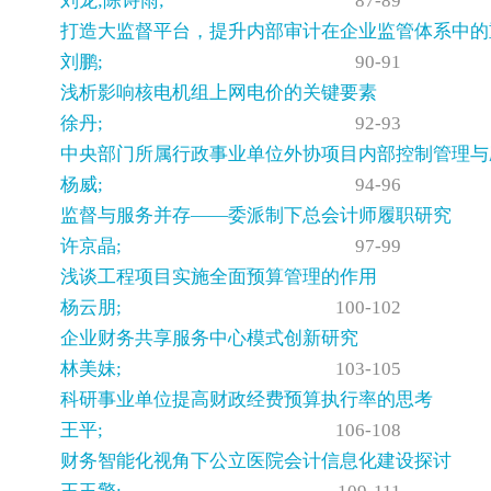
刘龙;陈诗雨;
87-89
打造大监督平台，提升内部审计在企业监管体系中的
刘鹏;
90-91
浅析影响核电机组上网电价的关键要素
徐丹;
92-93
中央部门所属行政事业单位外协项目内部控制管理与
杨威;
94-96
监督与服务并存——委派制下总会计师履职研究
许京晶;
97-99
浅谈工程项目实施全面预算管理的作用
杨云朋;
100-102
企业财务共享服务中心模式创新研究
林美妹;
103-105
科研事业单位提高财政经费预算执行率的思考
王平;
106-108
财务智能化视角下公立医院会计信息化建设探讨