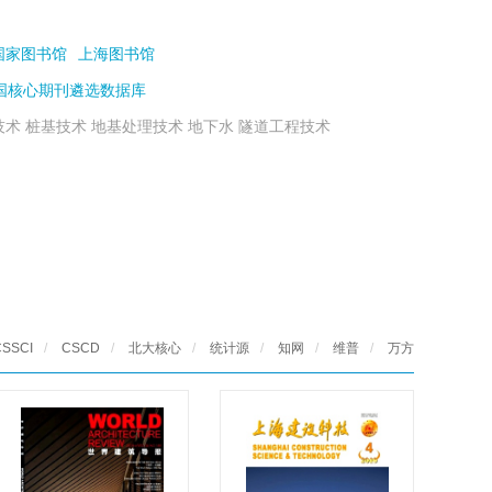
国家图书馆
上海图书馆
国核心期刊遴选数据库
术 桩基技术 地基处理技术 地下水 隧道工程技术
CSSCI
/
CSCD
/
北大核心
/
统计源
/
知网
/
维普
/
万方