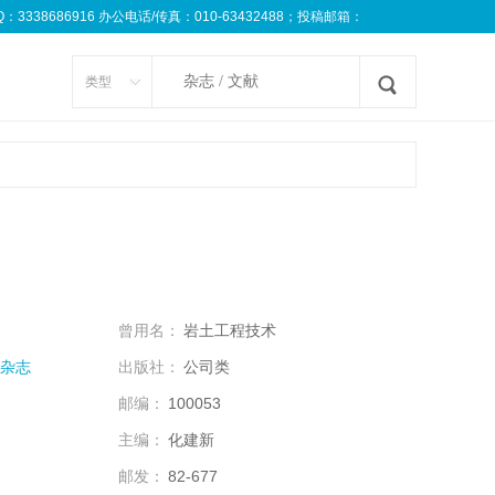
8686916 办公电话/传真：010-63432488；投稿邮箱：
类型
曾用名：
岩土工程技术
杂志
出版社：
公司类
邮编：
100053
主编：
化建新
邮发：
82-677