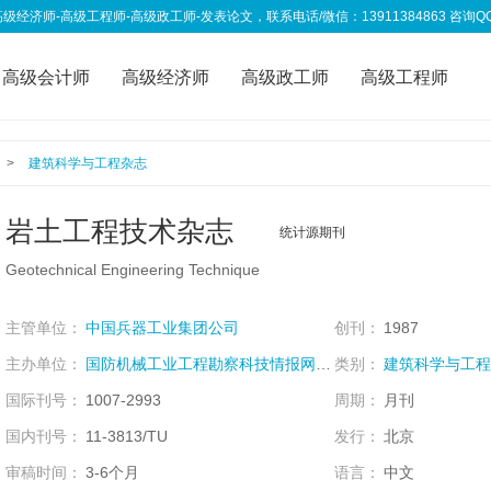
高级工程师-高级政工师-发表论文，联系电话/微信：13911384863 咨询QQ：333
高级会计师
高级经济师
高级政工师
高级工程师
称资讯
我要投稿
>
建筑科学与工程杂志
岩土工程技术杂志
统计源期刊
Geotechnical Engineering Technique
主管单位：
中国兵器工业集团公司
创刊：
1987
主办单位：
国防机械工业工程勘察科技情报网;中兵勘察设计研究院;
类别：
建筑科学与工程
国际刊号：
1007-2993
周期：
月刊
国内刊号：
11-3813/TU
发行：
北京
审稿时间：
3-6个月
语言：
中文