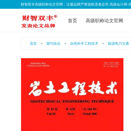
财智双丰高级职称论文官网，注册品牌严禁侵权违者必究-高级会计师-高级经济师-
qklwfb001@163.com 欢迎联系我们
首页
高级职称论文官网
联系我们
公告声明
职
首页
>
期刊杂志
>
自然科学工程技术
>
能源电力交通