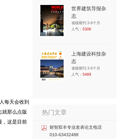
世界建筑导报杂
志
省级期刊 3-6个月
人气：
5306
上海建设科技杂
志
省级期刊 3-6个月
人气：
5489
稿人每天会收到
热门文章
志就那么点版
慢，这是目前
财智双丰专业发表论文电话
010-63432488