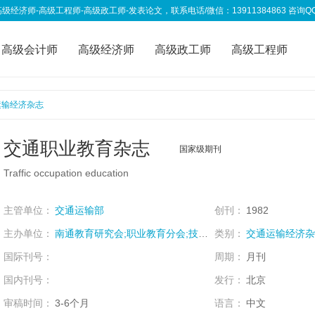
高级工程师-高级政工师-发表论文，联系电话/微信：13911384863 咨询QQ：333
高级会计师
高级经济师
高级政工师
高级工程师
称资讯
我要投稿
运输经济杂志
交通职业教育杂志
国家级期刊
Traffic occupation education
主管单位：
交通运输部
创刊：
1982
主办单位：
南通教育研究会;职业教育分会;技工教育分会;南通航运职业技术学院;
类别：
交通运输经济杂
国际刊号：
周期：
月刊
国内刊号：
发行：
北京
审稿时间：
3-6个月
语言：
中文