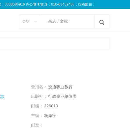
8686916 办公电话/传真：010-63432488；投稿邮箱：
类型
曾用名：
交通职业教育
志
出版社：
行政事业单位类
邮编：
226010
主编：
杨泽宇
邮发：