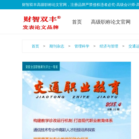
财智双丰高级职称论文官网，注册品牌严禁侵权违者必究-高级会计师-高级经济师-
qklwfb001@163.com 欢迎联系我们
首页
高级职称论文官网
联系我们
公告声明
职
首页
>
期刊杂志
>
管理科学
>
经济与管理
>
交通