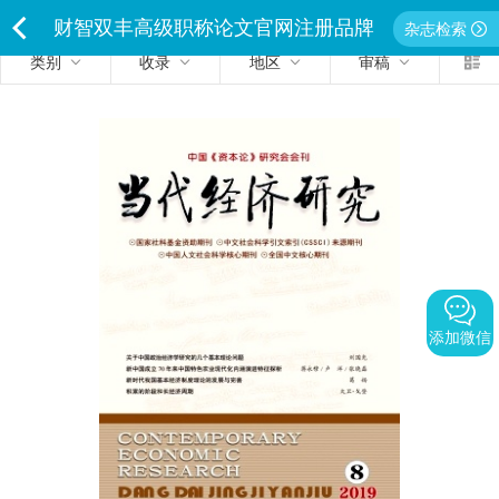
财智双丰高级职称论文官网注册品牌
杂志检索
类别
收录
地区
审稿
<
独家经营严禁侵权违者必究
添加微信