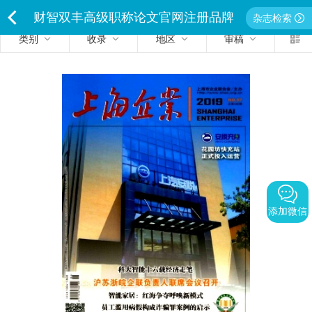
财智双丰高级职称论文官网注册品牌
杂志检索
类别
收录
地区
审稿
<
独家经营严禁侵权违者必究
添加微信