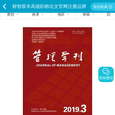
财智双丰高级职称论文官网注册品牌
杂志检索
类别
收录
地区
审稿
<
独家经营严禁侵权违者必究
添加微信