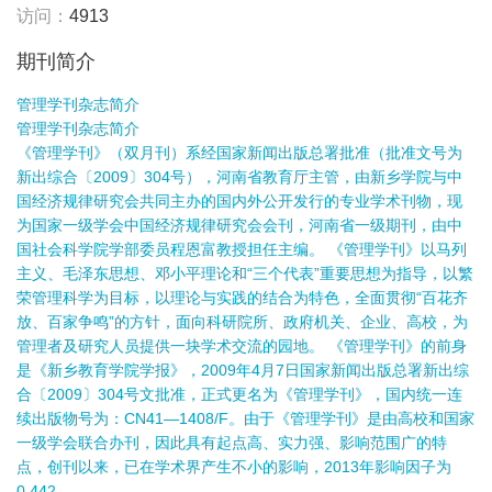
访问：
4913
期刊简介
管理学刊杂志简介
管理学刊杂志简介
《管理学刊》（双月刊）系经国家新闻出版总署批准（批准文号为
新出综合〔2009〕304号），河南省教育厅主管，由新乡学院与中
国经济规律研究会共同主办的国内外公开发行的专业学术刊物，现
为国家一级学会中国经济规律研究会会刊，河南省一级期刊，由中
国社会科学院学部委员程恩富教授担任主编。 《管理学刊》以马列
主义、毛泽东思想、邓小平理论和“三个代表”重要思想为指导，以繁
荣管理科学为目标，以理论与实践的结合为特色，全面贯彻“百花齐
放、百家争鸣”的方针，面向科研院所、政府机关、企业、高校，为
管理者及研究人员提供一块学术交流的园地。 《管理学刊》的前身
是《新乡教育学院学报》，2009年4月7日国家新闻出版总署新出综
合〔2009〕304号文批准，正式更名为《管理学刊》，国内统一连
续出版物号为：CN41—1408/F。由于《管理学刊》是由高校和国家
一级学会联合办刊，因此具有起点高、实力强、影响范围广的特
点，创刊以来，已在学术界产生不小的影响，2013年影响因子为
0.442。