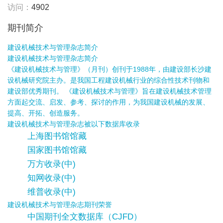
访问：
4902
期刊简介
建设机械技术与管理杂志简介
建设机械技术与管理杂志简介
《建设机械技术与管理》（月刊）创刊于1988年，由建设部长沙建
设机械研究院主办。是我国工程建设机械行业的综合性技术刊物和
建设部优秀期刊。 《建设机械技术与管理》旨在建设机械技术管理
方面起交流、启发、参考、探讨的作用，为我国建设机械的发展、
提高、开拓、创造服务。
建设机械技术与管理杂志被以下数据库收录
上海图书馆馆藏
国家图书馆馆藏
万方收录(中)
知网收录(中)
维普收录(中)
建设机械技术与管理杂志期刊荣誉
中国期刊全文数据库（CJFD）