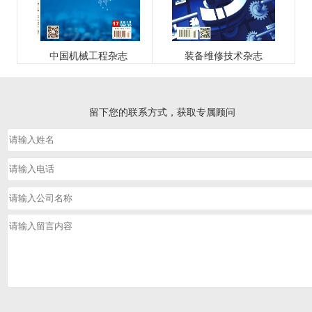
中国机械工程杂志
装备维修技术杂志
留下您的联系方式，获取专属顾问