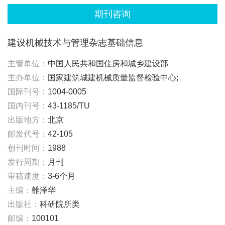
期刊咨询
建设机械技术与管理杂志基础信息
主管单位：
中国人民共和国住房和城乡建设部
主办单位：
国家建筑城建机械质量监督检验中心;
国际刊号：
1004-0005
国内刊号：
43-1185/TU
出版地方：
北京
邮发代号：
42-105
创刊时间：
1988
发行周期：
月刊
审稿速度：
3-6个月
主编：
雒泽华
出版社：
科研院所类
邮编：
100101