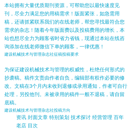
本站拥有大量优质期刊资源，可帮助您以最快速度见
刊，尽全力满足您的用稿需求！版面紧张，如急需用
稿，还请抓紧联系我们的在线老师，帮您寻找最符合您
需求的杂志！随着今年版面费以及投稿费用的增长，本
站也想尽全力为顾客省时省力省钱，现通过本站在线咨
询添加在线老师微信下单的顾客，一律优惠！
建设机械技术与管理杂志社征稿投稿要求
为保证建设机械技术与管理的权威性，杜绝任何形式的
抄袭稿。稿件文责由作者自负，编辑部有权作必要的修
改。文稿在3个月内未收到退修或录用通知，作者可自行
处理，另投他刊。未被录用的稿件一般不退稿，请自留
底稿。
建设机械技术与管理杂志社投稿方向
资讯 封面文章 特别策划 技术探讨 经营管理 百年
老店 目次