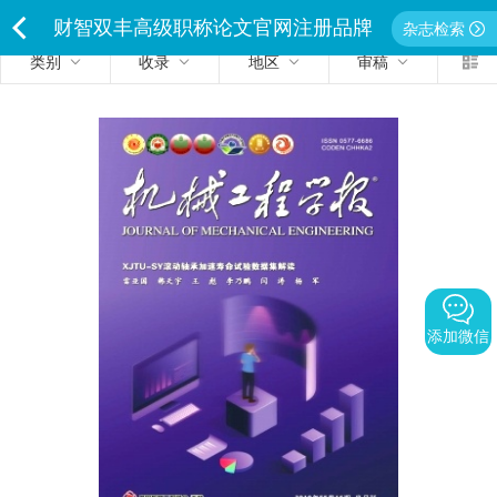
财智双丰高级职称论文官网注册品牌
杂志检索
类别
收录
地区
审稿
<
独家经营严禁侵权违者必究
添加微信