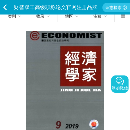
财智双丰高级职称论文官网注册品牌
杂志检索
类别
收录
地区
审稿
<
独家经营严禁侵权违者必究
添加微信